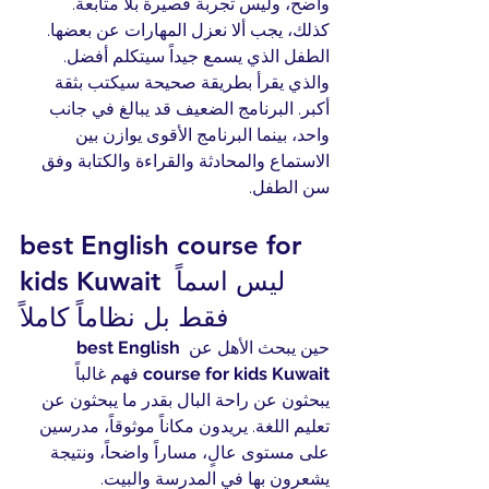
واضح، وليس تجربة قصيرة بلا متابعة.
كذلك، يجب ألا نعزل المهارات عن بعضها. 
الطفل الذي يسمع جيداً سيتكلم أفضل. 
والذي يقرأ بطريقة صحيحة سيكتب بثقة 
أكبر. البرنامج الضعيف قد يبالغ في جانب 
واحد، بينما البرنامج الأقوى يوازن بين 
الاستماع والمحادثة والقراءة والكتابة وفق 
سن الطفل.
best English course for 
kids Kuwait ليس اسماً 
فقط بل نظاماً كاملاً
حين يبحث الأهل عن 
best English 
course for kids Kuwait
 فهم غالباً 
يبحثون عن راحة البال بقدر ما يبحثون عن 
تعليم اللغة. يريدون مكاناً موثوقاً، مدرسين 
على مستوى عالٍ، مساراً واضحاً، ونتيجة 
يشعرون بها في المدرسة والبيت.