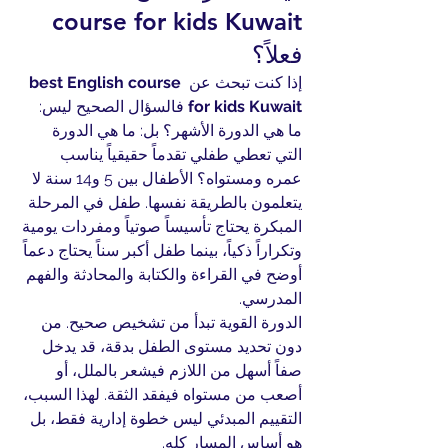
course for kids Kuwait 
فعلاً؟
إذا كنت تبحث عن 
best English course 
for kids Kuwait
 فالسؤال الصحيح ليس: 
ما هي الدورة الأشهر؟ بل: ما هي الدورة 
التي تعطي طفلي تقدماً حقيقياً يناسب 
عمره ومستواه؟ الأطفال بين 5 و14 سنة لا 
يتعلمون بالطريقة نفسها. طفل في المرحلة 
المبكرة يحتاج تأسيساً صوتياً ومفردات يومية 
وتكراراً ذكياً، بينما طفل أكبر سناً يحتاج دعماً 
أوضح في القراءة والكتابة والمحادثة والفهم 
المدرسي.
الدورة القوية تبدأ من تشخيص صحيح. من 
دون تحديد مستوى الطفل بدقة، قد يدخل 
صفاً أسهل من اللازم فيشعر بالملل، أو 
أصعب من مستواه فيفقد الثقة. لهذا السبب، 
التقييم المبدئي ليس خطوة إدارية فقط، بل 
هو أساس المسار كله.