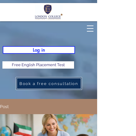
Log in
Free English Placement Test
Book a free consultation
Post