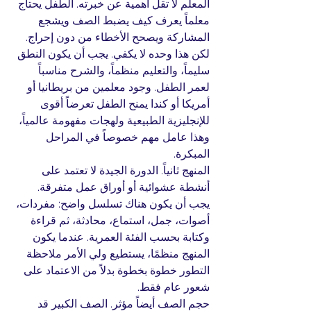
المعلم لا تقل أهمية عن خبرته. الطفل يحتاج 
معلماً يعرف كيف يضبط الصف ويشجع 
المشاركة ويصحح الأخطاء من دون إحراج. 
لكن هذا وحده لا يكفي. يجب أن يكون النطق 
سليماً، والتعليم منظماً، والشرح مناسباً 
لعمر الطفل. وجود معلمين من بريطانيا أو 
أمريكا أو كندا يمنح الطفل تعرضاً أقوى 
للإنجليزية الطبيعية ولهجات مفهومة عالمياً، 
وهذا عامل مهم خصوصاً في المراحل 
المبكرة.
المنهج ثانياً. الدورة الجيدة لا تعتمد على 
أنشطة عشوائية أو أوراق عمل متفرقة. 
يجب أن يكون هناك تسلسل واضح: مفردات، 
أصوات، جمل، استماع، محادثة، ثم قراءة 
وكتابة بحسب الفئة العمرية. عندما يكون 
المنهج منظمًا، يستطيع ولي الأمر ملاحظة 
التطور خطوة بخطوة بدلاً من الاعتماد على 
شعور عام فقط.
حجم الصف أيضاً مؤثر. الصف الكبير قد 