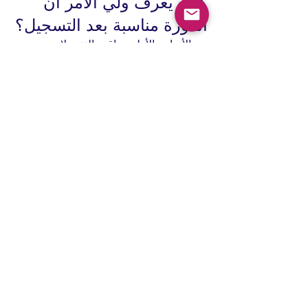
كيف يعرف ولي الأمر أن 
الدورة مناسبة بعد التسجيل؟
بعد الأسابيع الأولى، راقب التغير لا 
الشعارات. الطفل المناسب للدورة الصحيحة 
يبدأ غالباً بإظهار مؤشرات صغيرة ولكن 
واضحة. قد ينطق الكلمات بثقة أكبر، أو 
يطلب ترجمة أقل، أو يستخدم تعابير إنجليزية 
تلقائياً أثناء اليوم.
راقب أيضاً علاقته بالحصة. ليس مطلوباً أن 
تكون كل حصة ممتعة بشكل مبالغ فيه، 
فالتعلم الجاد يحتاج جهداً، لكن يجب ألا يشعر 
الطفل بالنفور المستمر أو الضياع. إذا كان 
هناك توازن بين التحدي والدعم، فهذه علامة 
جيدة.
ومن المهم التواصل مع الجهة التعليمية 
نفسها. المؤسسة القوية لا تكتفي بإعطاء 
الحصص، بل تشرح لولي الأمر مستوى 
الطفل ونقاط قوته والجوانب التي تحتاج 