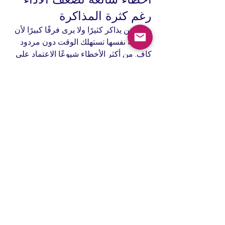
رغم كثرة المذاكرة
هناك من يذاكر كثيرًا ولا يرى فرقًا كبيرًا لأن 
طريقته نفسها تستهلك الوقت دون مردود 
كافٍ. من أكثر الأخطاء شيوعًا الاعتماد على 
الترجمة الحرفية، وحل الأسئلة دون مراجعة 
سبب الخطأ، والانتقال بين مصادر كثيرة 
بشكل يشتت التركيز.
كذلك، كثيرون يهملون التدريب الموقّت. 
يعرفون الإجابة عندما لا يوجد وقت، لكنهم 
يخسرون عندما يدخل عنصر السرعة. وهناك 
خطأ آخر لا يقل أهمية: تجاهل الراحة الذهنية 
قبل الاختبار. الإرهاق يقلل الانتباه حتى عند 
الطالب الجيد.
ماذا تفعل في الأسبوع 
الأخير؟
الأسبوع الأخير ليس وقتًا لتعلّم كل شيء من 