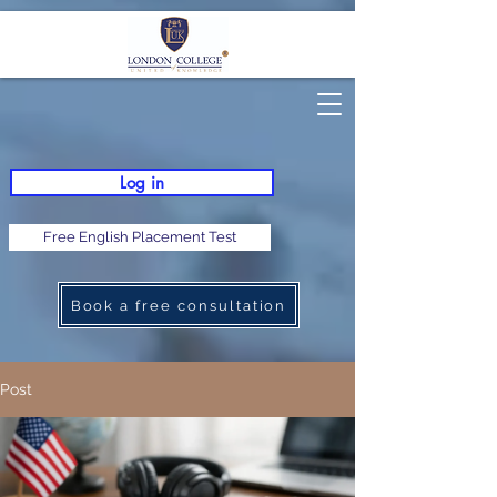
Log in
Free English Placement Test
Book a free consultation
Post