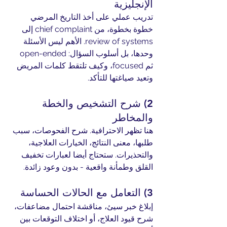
الإنجليزية
تدريب عملي على أخذ التاريخ المرضي 
خطوة بخطوة، من chief complaint إلى 
review of systems. الأهم ليس الأسئلة 
وحدها، بل أسلوب السؤال: open-ended 
ثم focused، وكيف تلتقط كلمات المريض 
وتعيد صياغتها للتأكد.
2) شرح التشخيص والخطة 
والمخاطر
هنا تظهر الاحترافية. شرح الفحوصات، سبب 
طلبها، معنى النتائج، الخيارات العلاجية، 
والتحذيرات. ستحتاج أيضا لعبارات تخفيف 
القلق وطمأنة واقعية - بدون وعود زائدة.
3) التعامل مع الحالات الحساسة
إبلاغ خبر سيئ، مناقشة احتمال مضاعفات، 
شرح قيود العلاج، أو اختلاف التوقعات بين 