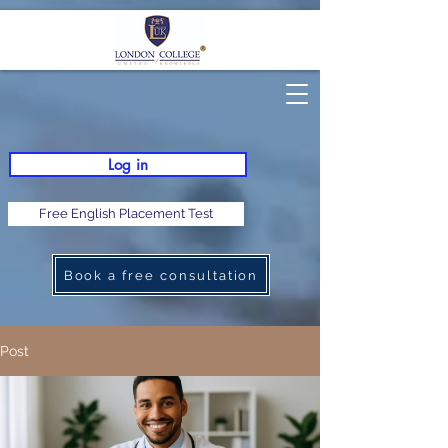
Log in
Free English Placement Test
Book a free consultation
Post