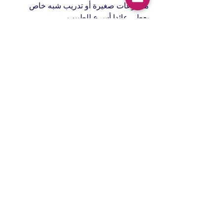
مجموعات صغيرة أو تدريب شبه خاص 
يعطي عائدا أسرع للطبيب.
أخطاء شائعة عند اختيار 
دورة انجليزي طبي للأطباء
أكثر خطأ يتكرر هو شراء دورة مصطلحات 
فقط. المصطلحات يمكن حفظها، لكن 
الضغط الحقيقي يأتي عند تركيب الجملة، 
اختيار درجة الرسمية، وتغيير اللغة بحسب 
المتلقي.
الخطأ الثاني أن تركز على اللكنة وتنسى 
الوضوح. نعم، النطق مهم، لكن الأهم أن 
تكون رسالتك مفهومة بلا التباس. التدريب 
الجيد يعطيك نطق واضحا مع عبارات قياسية 
تستخدمها بذكاء.
الخطأ الثالث أن تبدأ من مستوى أعلى من 
مستواك خجلا. الطبيب أحيانا يخاف أن 
يُصنَّف “مبتدئ” رغم أنه ممتاز طبيا. النتيجة 