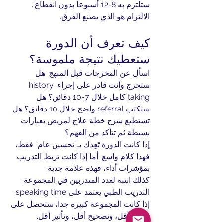
ستلتزم به 8-12 أسبوعا بدون انقطاع”. 
الالتزام هو الذي يصنع الفرق.
كيف تعرف أن الدورة 
ستعطيك نتيجة ملموسة؟
اسأل عن المخرجات قبل المنهج. هل 
ستخرج وأنت قادر على إجراء history 
taking كامل خلال 7-10 دقائق؟ هل 
ستكتب referral واضح خلال 10 دقائق؟ هل 
تستطيع شرح خطة علاج لمريض بعبارات 
بسيطة ثم تتأكد من الفهم؟
إذا كانت الدورة تَعِدك بـ”تحسين عام” فقط، 
فهذا كلام واسع. أما إذا كانت تربط التدريب 
بمؤشرات أداء، فهذه علامة جدية.
كذلك انتبه لعدد المتدربين في المجموعة. 
التدريب الطبي يعتمد على speaking time. 
إذا كانت المجموعة كبيرة جدا، ستحصل على 
دقائق أقل، وتصحيح أقل، وتأثير أقل. 