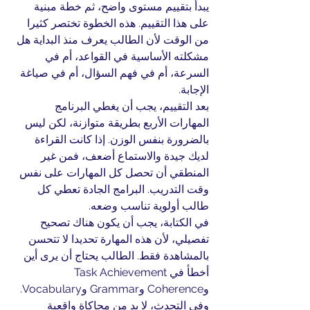
يبدأ بتقييم مستوى واضح، ثم خطة مبنية 
على هذا التقييم. هذه الخطوة تختصر كثيرا 
من الوقت لأن الطالب يعرف منذ البداية هل 
مشكلته الأساسية في القواعد، أم في 
السرعة، أم في فهم السؤال، أم في صياغة 
الإجابة.
بعد التقييم، يجب أن يغطي البرنامج 
المهارات الأربع بطريقة متوازنة، لكن ليس 
بالضرورة بنفس الوزن. إذا كانت القراءة 
لديك جيدة والاستماع أضعف، فمن غير 
المنطقي أن تحصل كل المهارات على نفس 
وقت التدريب. البرامج الجادة تعطي كل 
طالب أولوية تناسب وضعه.
في الكتابة، يجب أن يكون هناك تصحيح 
تفصيلي، لأن هذه المهارة تحديدا لا تتحسن 
بالمشاهدة فقط. الطالب يحتاج أن يرى أين 
أخطأ في Task Achievement 
وCoherence وGrammar وVocabulary. 
وفي التحدث، لا بد من محاكاة واقعية 