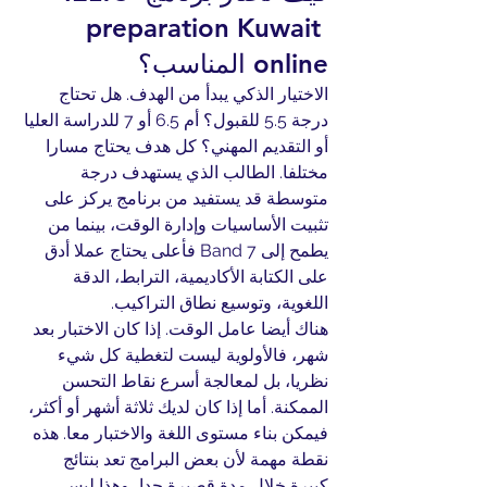
preparation Kuwait 
online المناسب؟
الاختيار الذكي يبدأ من الهدف. هل تحتاج 
درجة 5.5 للقبول؟ أم 6.5 أو 7 للدراسة العليا 
أو التقديم المهني؟ كل هدف يحتاج مسارا 
مختلفا. الطالب الذي يستهدف درجة 
متوسطة قد يستفيد من برنامج يركز على 
تثبيت الأساسيات وإدارة الوقت، بينما من 
يطمح إلى Band 7 فأعلى يحتاج عملا أدق 
على الكتابة الأكاديمية، الترابط، الدقة 
اللغوية، وتوسيع نطاق التراكيب.
هناك أيضا عامل الوقت. إذا كان الاختبار بعد 
شهر، فالأولوية ليست لتغطية كل شيء 
نظريا، بل لمعالجة أسرع نقاط التحسن 
الممكنة. أما إذا كان لديك ثلاثة أشهر أو أكثر، 
فيمكن بناء مستوى اللغة والاختبار معا. هذه 
نقطة مهمة لأن بعض البرامج تعد بنتائج 
كبيرة خلال مدة قصيرة جدا، وهذا ليس 