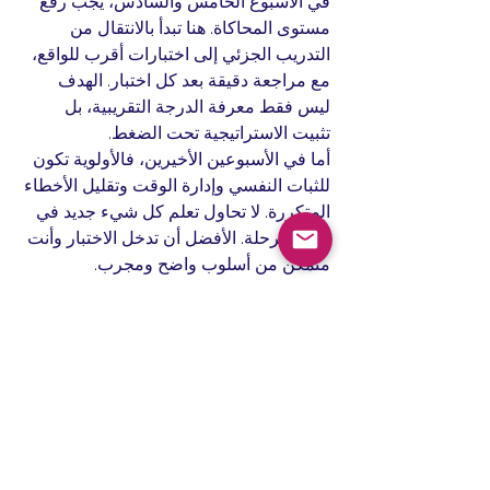
في الأسبوع الخامس والسادس، يجب رفع 
مستوى المحاكاة. هنا تبدأ بالانتقال من 
التدريب الجزئي إلى اختبارات أقرب للواقع، 
مع مراجعة دقيقة بعد كل اختبار. الهدف 
ليس فقط معرفة الدرجة التقريبية، بل 
تثبيت الاستراتيجية تحت الضغط.
أما في الأسبوعين الأخيرين، فالأولوية تكون 
للثبات النفسي وإدارة الوقت وتقليل الأخطاء 
المتكررة. لا تحاول تعلم كل شيء جديد في 
هذه المرحلة. الأفضل أن تدخل الاختبار وأنت 
متمكن من أسلوب واضح ومجرب.
متى تحتاج إلى معهد 
متخصص بدل الدراسة 
الذاتية؟
الدراسة الذاتية قد تنجح إذا كان مستواك 
جيدا، وهدفك قريب من مستواك الحالي، 
ولديك انضباط قوي. لكنها تصبح أقل كفاءة 