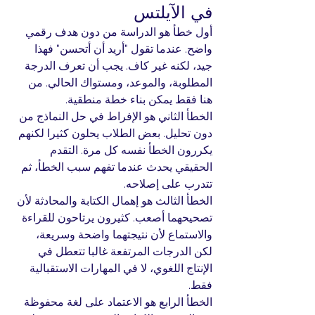
في الآيلتس
أول خطأ هو الدراسة من دون هدف رقمي 
واضح. عندما تقول "أريد أن أتحسن" فهذا 
جيد، لكنه غير كاف. يجب أن تعرف الدرجة 
المطلوبة، والموعد، ومستواك الحالي. من 
هنا فقط يمكن بناء خطة منطقية.
الخطأ الثاني هو الإفراط في حل النماذج من 
دون تحليل. بعض الطلاب يحلون كثيرا لكنهم 
يكررون الخطأ نفسه كل مرة. التقدم 
الحقيقي يحدث عندما تفهم سبب الخطأ، ثم 
تتدرب على إصلاحه.
الخطأ الثالث هو إهمال الكتابة والمحادثة لأن 
تصحيحهما أصعب. كثيرون يرتاحون للقراءة 
والاستماع لأن نتيجتهما واضحة وسريعة، 
لكن الدرجات المرتفعة غالبا تتعطل في 
الإنتاج اللغوي، لا في المهارات الاستقبالية 
فقط.
الخطأ الرابع هو الاعتماد على لغة محفوظة 