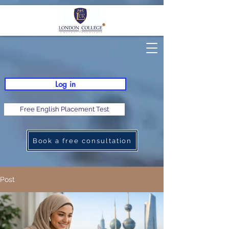
Log in
Free English Placement Test
Book a free consultation
Post