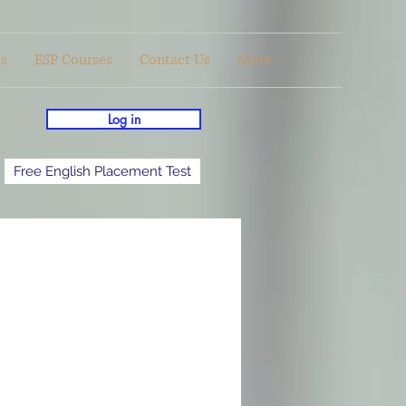
ls
ESP Courses
Contact Us
More
Log in
Free English Placement Test