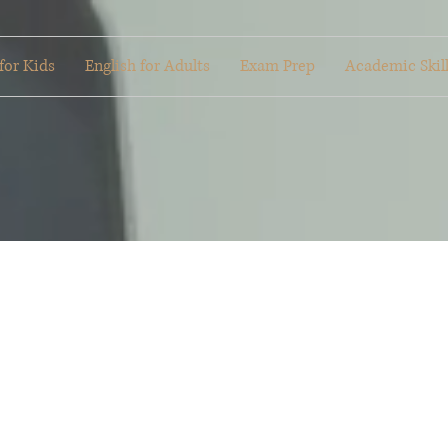
for Kids
English for Adults
Exam Prep
Academic Skil