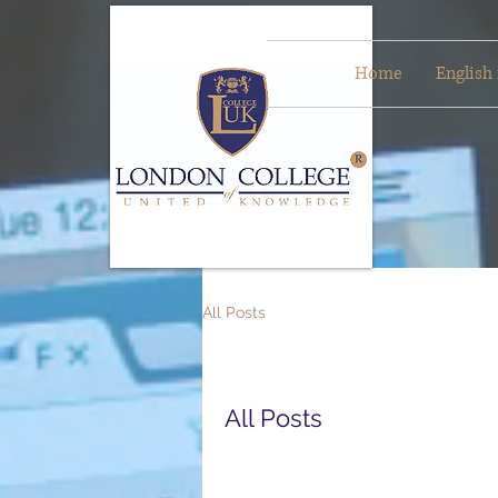
Home
English 
All Posts
All Posts